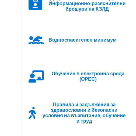
Информационно-разяснителни
ци в следните паралелки с профил „Чужди
брошури на КЗЛД
Водноспасителен минимум
Oбучение в електронна среда
(ОРЕС)
Правила и задължения за
здравословни и безопасни
условия на възпитание, обучение
и труд