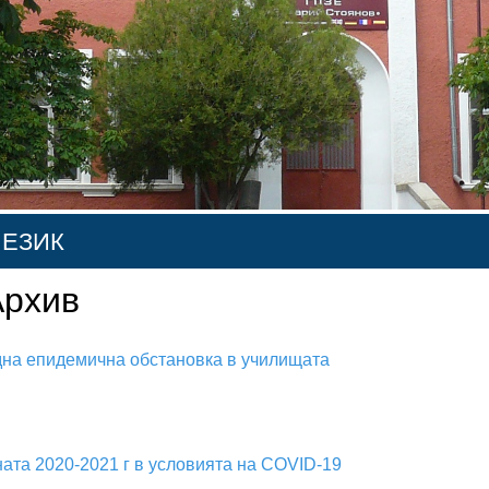
 ЕЗИК
Архив
 ЕЗИК
ЗИК
една епидемична обстановка в училищата
ИК
ЗИК
ата 2020-2021 г в условията на COVID-19