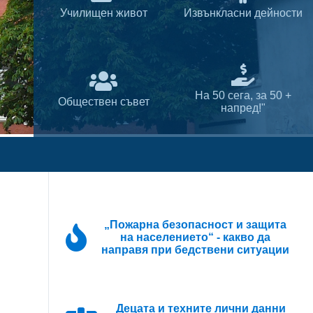
Училищен живот
Извънкласни дейности
На 50 сега, за 50 +
Обществен съвет
напред!"
„Пожарна безопасност и защита
на населението“ - какво да
направя при бедствени ситуации
Децата и техните лични данни