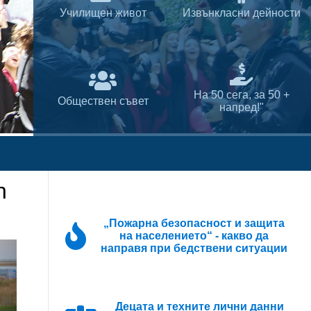
Училищен живот
Извънкласни дейности
На 50 сега, за 50 +
Обществен съвет
напред!"
n
„Пожарна безопасност и защита
на населението“ - какво да
направя при бедствени ситуации
ци в следните паралелки с профил „Чужди
Децата и техните лични данни