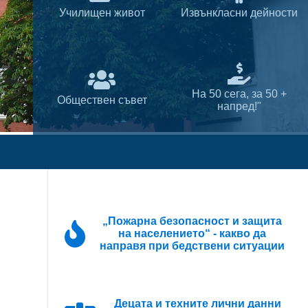
Училищен живот
Извънкласни дейности
На 50 сега, за 50 +
Обществен съвет
напред!"
„Пожарна безопасност и защита
на населението“ - какво да
направя при бедствени ситуации
Децата и техните лични данни