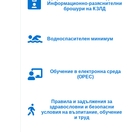
Информационно-разяснителни
ци в следните паралелки с профил „Чужди
брошури на КЗЛД
Водноспасителен минимум
Oбучение в електронна среда
(ОРЕС)
Правила и задължения за
здравословни и безопасни
условия на възпитание, обучение
и труд