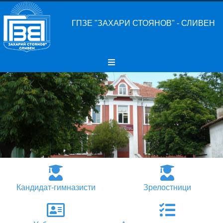
ГПЗЕ "ЗАХАРИ СТОЯНОВ" - СЛИВЕН
Кандидат-гимназисти
Зрелостници