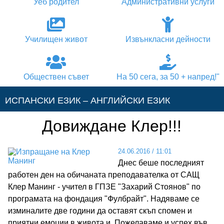
Уеб родител
Административни услуги
Училищен живот
Извънкласни дейности
Обществен съвет
На 50 сега, за 50 + напред!"
ИСПАНСКИ ЕЗИК – АНГЛИЙСКИ ЕЗИК
Довиждане Клер!!!
АНГЛИЙСКИ ЕЗИК – ИСПАНСКИ ЕЗИК
24.06.2016
/
11:01
АНГЛИЙСКИ ЕЗИК – НЕМСКИ ЕЗИК
Днес беше последният
работен ден на обичаната преподавателка от САЩ
АНГЛИЙСКИ ЕЗИК – ГРЪЦКИ ЕЗИК
Клер Манинг - учител в ГПЗЕ "Захарий Стоянов" по
програмата на фондация "Фулбрайт". Надяваме се
изминалите две години да оставят скъп спомен и
НЕМСКИ ЕЗИК – АНГЛИЙСКИ ЕЗИК
приятни емоции в живота и. Пожелаваме и успех във