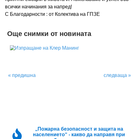
всички начинания за напред!
През учебната 2026/2027 година ПГПЗЕ „Захарий
С Благодарности : от Колектива на ГПЗЕ
Стоянов“ ще приеме ученици в следните
Още снимки от новината
паралелки с профил „Чужди езици“::
« предишна
следваща »
„Пожарна безопасност и защита на
населението“ - какво да направя при