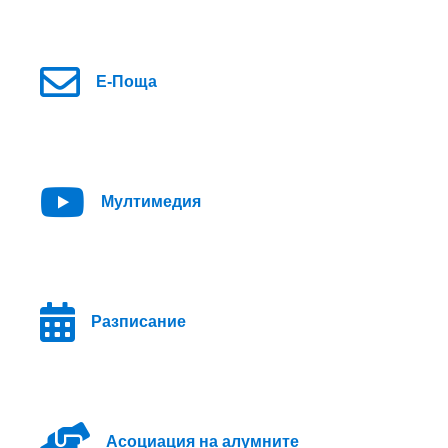
Е-Поща
Мултимедия
Разписание
Асоциация на алумните