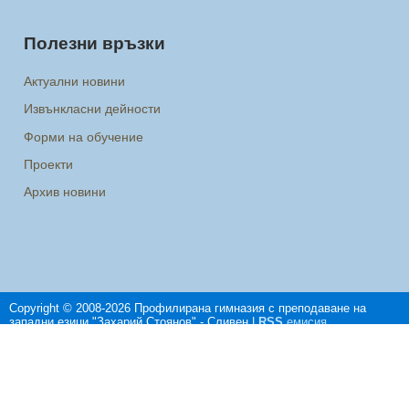
Полезни връзки
Актуални новини
Извънкласни дейности
Форми на обучение
Проекти
Архив новини
Copyright © 2008-2026 Профилирана гимназия с преподаване на
западни езици "Захарий Стоянов" - Сливен |
RSS
емисия
Изграден от
Sliven.NET
| Дизайн от
Sliven Net
| Програмиране и
SEO
от
Христо Друмев