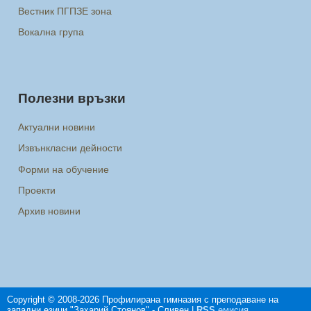
Вестник ПГПЗЕ зона
Вокална група
Полезни връзки
Актуални новини
Извънкласни дейности
Форми на обучение
Проекти
Архив новини
Copyright © 2008-2026 Профилирана гимназия с преподаване на
западни езици "Захарий Стоянов" - Сливен |
RSS
емисия