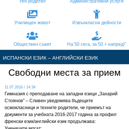
Уеб родител
Административни услуги
Училищен живот
Извънкласни дейности
Обществен съвет
На 50 сега, за 50 + напред!"
ИСПАНСКИ ЕЗИК – АНГЛИЙСКИ ЕЗИК
Свободни места за прием
АНГЛИЙСКИ ЕЗИК – ИСПАНСКИ ЕЗИК
11.07.2016
/
14:34
АНГЛИЙСКИ ЕЗИК – НЕМСКИ ЕЗИК
Гимназия с преподаване на западни езици „Захарий
Стоянов” – Сливен уведомява бъдещите
АНГЛИЙСКИ ЕЗИК – ГРЪЦКИ ЕЗИК
осмокласници и техните родители, че приемът на
документи за учебната 2016-2017 година за профил
френски език/английски език продължава:
НЕМСКИ ЕЗИК – АНГЛИЙСКИ ЕЗИК
Учениците могат: