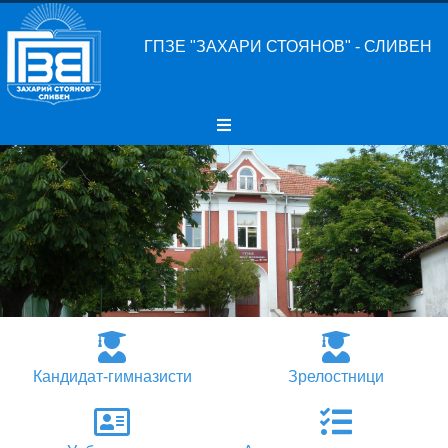
ГПЗЕ "ЗАХАРИ СТОЯНОВ" - СЛИВЕН
Кандидат-гимназисти
Зрелостници