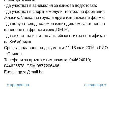
- да участват в занималня за езикова подготовка;
През учебната 2026/2027 година ПГПЗЕ „Захарий
- да участват в спортни модули, театрална формация
„Класика”, вокална група и други извънкласни форми;
Стоянов“ ще приеме ученици в следните
- да получат след положен изпит диплом за степен на
владеене на френски език „DELF”;
- да се явят на изпит по английски език за сертификат
паралелки с профил „Чужди езици“::
на Кеймбридж.
Срок за подаване на документи: 11-13 юли 2016 в РИО
– Сливен.
Телефони за връзка с гимназията: 044624010;
044625578; GSM 0877206466
E-mail: gpze@mail.bg
« предишна
следваща »