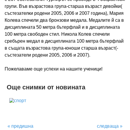
групи. Във възрастова група-старша възраст девойки(
През учебната 2026/2027 година ПГПЗЕ „Захарий
състезателки родени 2005, 2006 и 2007 година), Мария
Колева спечели два бронзови медала. Медалите й са в
Стоянов“ ще приеме ученици в следните
дисциплината 50 метра бътерфлай и в дисциплината
100 метра свободен стил. Никола Колев спечели
сребърен медал в дисциплината 100 метра бътерфлай
паралелки с профил „Чужди езици“::
в същата възрастова група-юноши старша възраст(-
състезатели родени 2005, 2006 и 2007).
Пожелаваме още успехи на нашите ученици!
Още снимки от новината
« предишна
следваща »