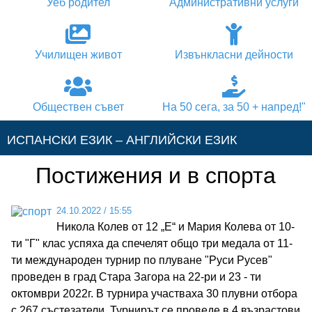
Уеб родител
Административни услуги
Училищен живот
Извънкласни дейности
Обществен съвет
На 50 сега, за 50 + напред!"
ИСПАНСКИ ЕЗИК – АНГЛИЙСКИ ЕЗИК
Постижения и в спорта
АНГЛИЙСКИ ЕЗИК – ИСПАНСКИ ЕЗИК
24.10.2022
/
15:55
АНГЛИЙСКИ ЕЗИК – НЕМСКИ ЕЗИК
Никола Колев от 12 „Е“ и Мария Колева от 10-
ти "Г" клас успяха да спечелят общо три медала от 11-
АНГЛИЙСКИ ЕЗИК – ГРЪЦКИ ЕЗИК
ти международен турнир по плуване "Руси Русев"
проведен в град Стара Загора на 22-ри и 23 - ти
октомври 2022г. В турнира участваха 30 плувни отбора
НЕМСКИ ЕЗИК – АНГЛИЙСКИ ЕЗИК
с 267 състезатели. Турнирът се проведе в 4 възрастови