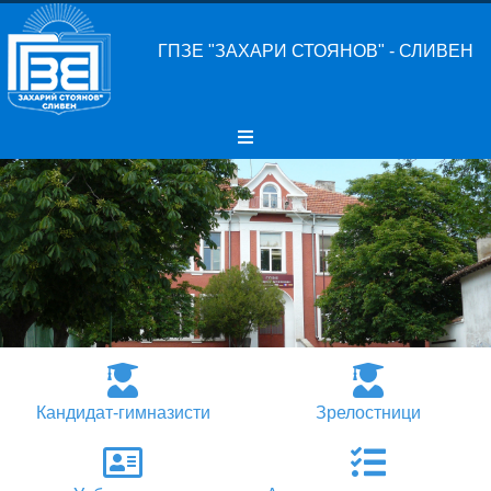
ГПЗЕ "ЗАХАРИ СТОЯНОВ" - СЛИВЕН
Кандидат-гимназисти
Зрелостници