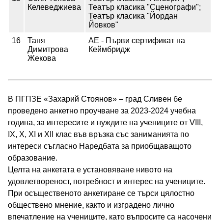
Келеведжиева
Театър класика "Сценографи";
Театър класика "Йордан
Йовков"
16
Таня
АЕ - Първи сертификат на
Димитрова
Кеймбридж
Жекова
В ПГПЗЕ «Захарий Стоянов» – град Сливен бе
проведено анкетно проучване за 2023-2024 учебна
година, за интересите и нуждите на учениците от VIII,
IX, X, XI и XII клас във връзка със заниманията по
интереси съгласно Наредбата за приобщаващото
образование.
Целта на анкетата е установяване нивото на
удовлетвореност, потребност и интерес на учениците.
При осъщественото анкетиране се търси цялостно
обществено мнение, както и изградено лично
впечатление на учениците, като въпросите са насочени