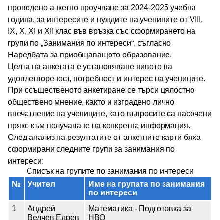
проведено анкетно проучване за 2024-2025 учебна
година, за интересите и нуждите на учениците от VIII,
IX, X, XI и XII клас във връзка със сформирането на
групи по „Занимания по интереси“, съгласно
Наредбата за приобщаващото образование.
Целта на анкетата е установяване нивото на
удовлетвореност, потребност и интерес на учениците.
При осъщественото анкетиране се търси цялостно
обществено мнение, както и изградено лично
впечатление на учениците, като въпросите са насочени
пряко към получаване на конкретна информация.
След анализ на резултатите от анкетните карти бяха
сформирани следните групи за занимания по
интереси:
Списък на групите по занимания по интереси
№
Учител
Име на групата по занимания
по интереси
1
Андрей
Математика - Подготовка за
Велчев Едрев
НВО