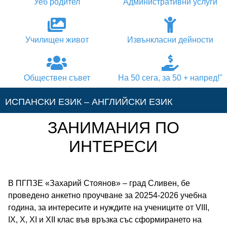
Уеб родител
Административни услуги
Училищен живот
Извънкласни дейности
Обществен съвет
На 50 сега, за 50 + напред!"
ИСПАНСКИ ЕЗИК – АНГЛИЙСКИ ЕЗИК
ЗАНИМАНИЯ ПО
АНГЛИЙСКИ ЕЗИК – ИСПАНСКИ ЕЗИК
ИНТЕРЕСИ
АНГЛИЙСКИ ЕЗИК – НЕМСКИ ЕЗИК
В ПГПЗЕ «Захарий Стоянов» – град Сливен, бе
АНГЛИЙСКИ ЕЗИК – ГРЪЦКИ ЕЗИК
проведено анкетно проучване за 20254-2026 учебна
година, за интересите и нуждите на учениците от VIII,
НЕМСКИ ЕЗИК – АНГЛИЙСКИ ЕЗИК
IX, X, XI и XII клас във връзка със сформирането на