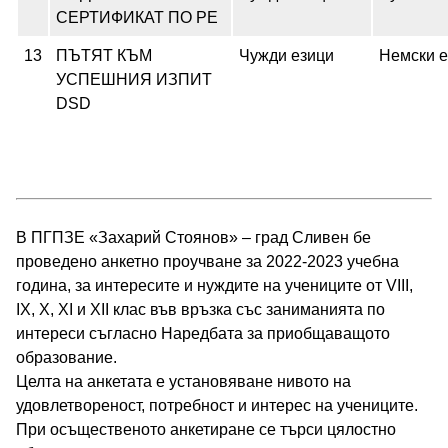
СЕРТИФИКАТ ПО РЕ
13
ПЪТЯТ КЪМ
Чужди езици
Немски е
УСПЕШНИЯ ИЗПИТ
DSD
В ПГПЗЕ «Захарий Стоянов» – град Сливен бе
проведено анкетно проучване за 2022-2023 учебна
година, за интересите и нуждите на учениците от VIII,
IX, X, XI и XII клас във връзка със заниманията по
интереси съгласно Наредбата за приобщаващото
образование.
Целта на анкетата е установяване нивото на
удовлетвореност, потребност и интерес на учениците.
При осъщественото анкетиране се търси цялостно