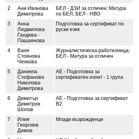
2
Ани Иванова
БЕЛ - ДЗИ за отличен; Матура
Димитрова
по БЕЛ; БЕЛ - НВО
3
Анна
Подготовка за сертификат по
Людмилова
руски език
Гандева -
Пашаянова
4
Ваня
Журналистическа работилница;
Стоянова
БЕЛ - Матура за отличен
Ченкова
5
Даниела
АЕ - Подготовка за
Стефанова
сертификатен изпит - 1 група
Николова-
Димитрова
6
Димитър
АЕ - Подготовка за сертификат
Димитров
В2
Шопов
7
Илия
Млади възрожденци
Георгиев
Димов