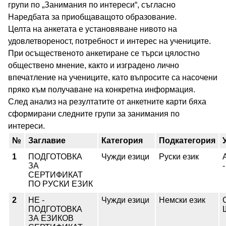
групи по „Занимания по интереси“, съгласно
През учебната 2026/2027 година ПГПЗЕ „Захарий
Наредбата за приобщаващото образование.
Целта на анкетата е установяване нивото на
удовлетвореност, потребност и интерес на учениците.
Стоянов“ ще приеме ученици в следните
При осъщественото анкетиране се търси цялостно
обществено мнение, както и изградено лично
паралелки с профил „Чужди езици“::
впечатление на учениците, като въпросите са насочени
пряко към получаване на конкретна информация.
След анализ на резултатите от анкетните карти бяха
сформирани следните групи за занимания по
интереси.
№
Заглавие
Категория
Подкатегория
1
ПОДГОТОВКА
Чужди езици
Руски език
ЗА
СЕРТИФИКАТ
ПО РУСКИ ЕЗИК
2
НЕ -
Чужди езици
Немски език
ПОДГОТОВКА
ЗА ЕЗИКОВ