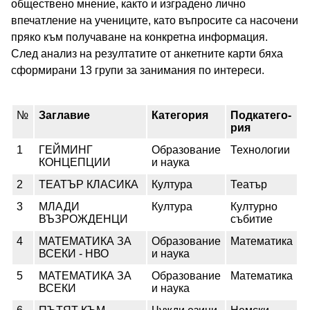
обществено мнение, както и изградено лично
впечатление на учениците, като въпросите са насочени
пряко към получаване на конкретна информация.
След анализ на резултатите от анкетните карти бяха
сформирани 13 групи за занимания по интереси.
№
Заглавие
Категория
Подкатего-
рия
1
ГЕЙМИНГ
Образование
Технологии
КОНЦЕПЦИИ
и наука
2
ТЕАТЪР КЛАСИКА
Култура
Театър
3
МЛАДИ
Култура
Културно
ВЪЗРОЖДЕНЦИ
събитие
4
МАТЕМАТИКА ЗА
Образование
Математика
ВСЕКИ - НВО
и наука
5
МАТЕМАТИКА ЗА
Образование
Математика
ВСЕКИ
и наука