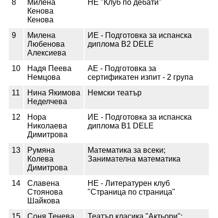
8
Милена
НЕ "Клуб по дебати"
Кенова
Кенова
9
Милена
ИЕ - Подготовка за испанска
Любенова
диплома В2 DELE
Алексиева
10
Надя Пеева
АЕ - Подготовка за
Немцова
сертификатен изпит - 2 група
11
Нина Якимова
Немски театър
Неделчева
12
Нора
ИЕ - Подготовка за испанска
Николаева
диплома B1 DELE
Димитрова
13
Румяна
Математика за всеки;
Колева
Занимателна математика
Димитрова
14
Славена
НЕ - Литературен клуб
Стоянова
"Страница по страница"
Шайкова
15
Соня Тенева
Театър класика "Актьори";