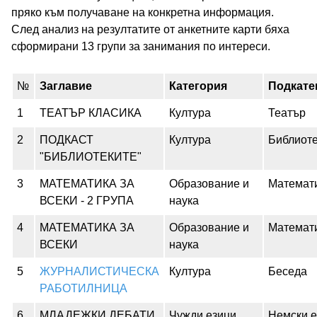
пряко към получаване на конкретна информация.
След анализ на резултатите от анкетните карти бяха
сформирани 13 групи за занимания по интереси.
№
Заглавие
Категория
Подкате
1
ТЕАТЪР КЛАСИКА
Култура
Театър
2
ПОДКАСТ
Култура
Библиот
"БИБЛИОТЕКИТЕ"
3
МАТЕМАТИКА ЗА
Образование и
Математ
ВСЕКИ - 2 ГРУПА
наука
4
МАТЕМАТИКА ЗА
Образование и
Математ
ВСЕКИ
наука
5
ЖУРНАЛИСТИЧЕСКА
Култура
Беседа
РАБОТИЛНИЦА
6
МЛАДЕЖКИ ДЕБАТИ
Чужди езици
Немски е