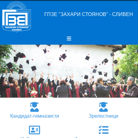
ГПЗЕ "ЗАХАРИ СТОЯНОВ" - СЛИВЕН
Кандидат-гимназисти
Зрелостници