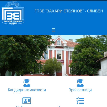
ГПЗЕ "ЗАХАРИ СТОЯНОВ" - СЛИВЕН
Кандидат-гимназисти
Зрелостници