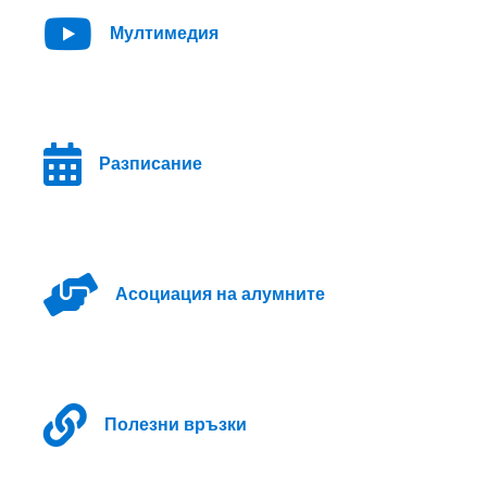
Мултимедия
Разписание
Асоциация на алумните
Полезни връзки