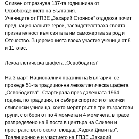
Сливен отпразнува 137-та годишнина от
През учебната 2026/2027 година ПГПЗЕ „Захарий
Освобождението на България.
Учениците от ГПЗЕ „Захарий Стоянов“ отдадоха почит
пред националните герои, засвидетелстваха своята
Стоянов“ ще приеме ученици в следните
признателност към святата им саможертва за род и
Отечество. В церемонията взеха участие ученици от 8
паралелки с профил „Чужди езици“::
и 11 клас.
Лекоатлетическа щафета „Освободител“
На 3 март, Националния празник на България, се
проведе 51-та традиционна лекоатлетическа щафета
„Освободител” . Стартирала през далечната 1964
година, по традиция, тя събира спортисти от всички
сливенски училища, които мерят ръст в три възрастови
групи, с отбори от по 4 момчета и 4 момичета, в трасе
разпределено на 8 поста в центъра на Сливен и
пространството около площад „Хаджи Димитър”.
Традиционно е и участието на ГПЗЕ „Захарий