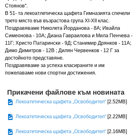
Стоянов“.
В 51- та лекоатлетическа щафета Гимназията спечели
трето място във възрастова група XI-XII клас.
Поздравяваме Николета Йорданова - 8А; Ивайла
Симеонова - 10А; Диана Гавраилова и Мила Пенчева -
11Г; Христо Патарински - 9Д; Станимир Дрянков - 11А;
Димо Димитров - 12В ; Дилян Червенков - 12 Г за
достойното представяне.
Поздравяваме за успеха класираните и им
пожелаваме нови спортни достижения.
Прикачени файлове към новината
Лекоатетическа щафета „Освободител“
[2.52MB]
Лекоатетическа щафета „Освободител“
[2.22MB]
Лекоатетическа щафета „Освободител“
[2.16MB]