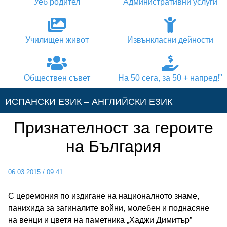
Уеб родител
Административни услуги
Училищен живот
Извънкласни дейности
Обществен съвет
На 50 сега, за 50 + напред!"
ИСПАНСКИ ЕЗИК – АНГЛИЙСКИ ЕЗИК
Признателност за героите
АНГЛИЙСКИ ЕЗИК – ИСПАНСКИ ЕЗИК
на България
АНГЛИЙСКИ ЕЗИК – НЕМСКИ ЕЗИК
06.03.2015
/
09:41
АНГЛИЙСКИ ЕЗИК – ГРЪЦКИ ЕЗИК
С церемония по издигане на националното знаме,
панихида за загиналите войни, молебен и поднасяне
НЕМСКИ ЕЗИК – АНГЛИЙСКИ ЕЗИК
на венци и цветя на паметника „Хаджи Димитър”