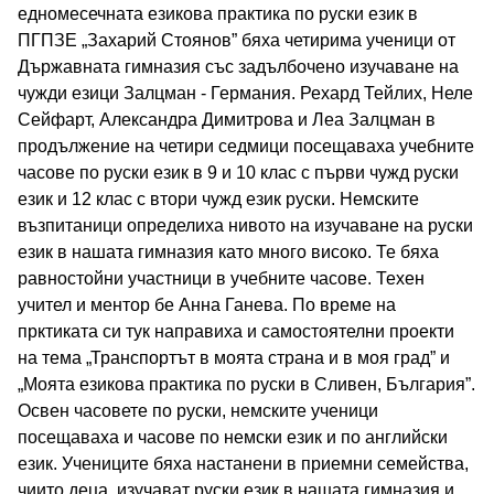
едномесечната езикова практика по руски език в
През учебната 2026/2027 година ПГПЗЕ „Захарий
ПГПЗЕ „Захарий Стоянов” бяха четирима ученици от
Държавната гимназия със задълбочено изучаване на
чужди езици Залцман - Германия. Рехард Тейлих, Неле
Стоянов“ ще приеме ученици в следните
Сейфарт, Александра Димитрова и Леа Залцман в
продължение на четири седмици посещаваха учебните
паралелки с профил „Чужди езици“::
часове по руски език в 9 и 10 клас с първи чужд руски
език и 12 клас с втори чужд език руски. Немските
възпитаници определиха нивото на изучаване на руски
език в нашата гимназия като много високо. Те бяха
равностойни участници в учебните часове. Техен
учител и ментор бе Анна Ганева. По време на
прктиката си тук направиха и самостоятелни проекти
на тема „Транспортът в моята страна и в моя град” и
„Моята езикова практика по руски в Сливен, България”.
Освен часовете по руски, немските ученици
посещаваха и часове по немски език и по английски
език. Учениците бяха настанени в приемни семейства,
чиито деца, изучават руски език в нашата гимназия и