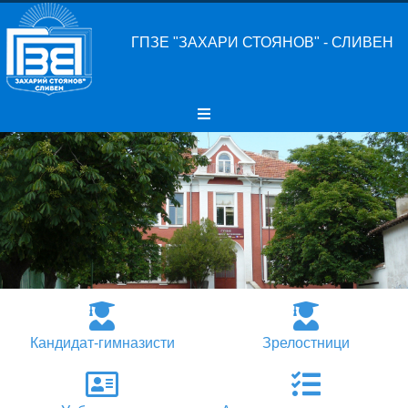
ГПЗЕ "ЗАХАРИ СТОЯНОВ" - СЛИВЕН
Кандидат-гимназисти
Зрелостници