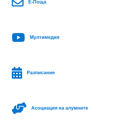
Е-Поща
Мултимедия
Разписание
Асоциация на алумните