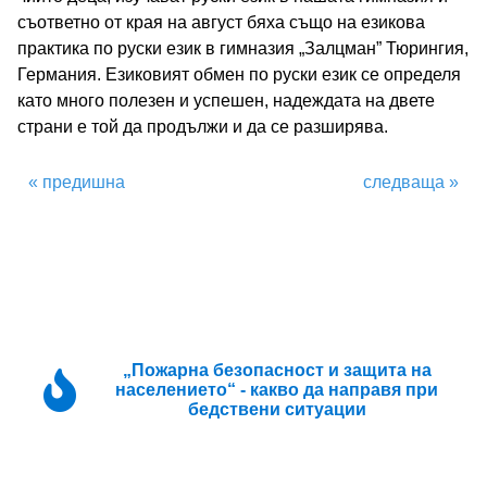
съответно от края на август бяха също на езикова
практика по руски език в гимназия „Залцман” Тюрингия,
Германия. Езиковият обмен по руски език се определя
като много полезен и успешен, надеждата на двете
страни е той да продължи и да се разширява.
« предишна
следваща »
„Пожарна безопасност и защита на
населението“ - какво да направя при
бедствени ситуации