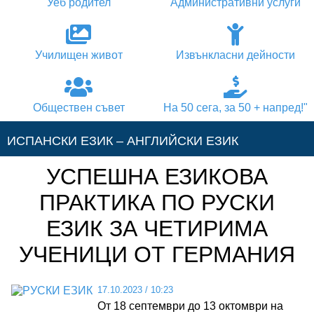
Уеб родител
Административни услуги
Училищен живот
Извънкласни дейности
Обществен съвет
На 50 сега, за 50 + напред!"
ИСПАНСКИ ЕЗИК – АНГЛИЙСКИ ЕЗИК
УСПЕШНА ЕЗИКОВА
АНГЛИЙСКИ ЕЗИК – ИСПАНСКИ ЕЗИК
ПРАКТИКА ПО РУСКИ
АНГЛИЙСКИ ЕЗИК – НЕМСКИ ЕЗИК
ЕЗИК ЗА ЧЕТИРИМА
УЧЕНИЦИ ОТ ГЕРМАНИЯ
АНГЛИЙСКИ ЕЗИК – ГРЪЦКИ ЕЗИК
17.10.2023
/
10:23
НЕМСКИ ЕЗИК – АНГЛИЙСКИ ЕЗИК
От 18 септември до 13 октомври на